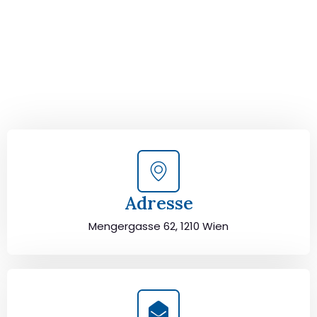
Kontaktieren Sie uns für eine
kostenlose Erstberatung
und lassen Sie sich von unseren Umzugsexperten aus
Wien persönlich beraten. Wir helfen Ihnen, Ihren Umzug
von Wien nach Santa Coloma de Gramanet sorgfältig zu
planen und durchzuführen. Jetzt kostenlos beraten
lassen und unbeschwert umziehen!
Adresse
Mengergasse 62, 1210 Wien