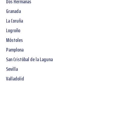
Dos Hermanas
Granada
La Coruña
Logroño
Móstoles
Pamplona
San Cristóbal de la Laguna
Sevilla
Valladolid
Jetzt unverbindliches