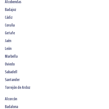
Alcobendas
Badajoz
Cádiz
Coruña
Getafe
Jaén
León
Marbella
Oviedo
Sabadell
Santander
Torrejón de Ardoz
Alcorcón
Badalona