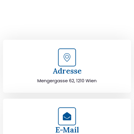
Kontaktieren Sie uns für eine
kostenlose Erstberatung
und lassen Sie sich von unseren Umzugsexperten aus
Wien persönlich beraten. Wir helfen Ihnen, Ihren Umzug
von Wien nach Salamanca sorgfältig zu planen und
durchzuführen. Jetzt kostenlos beraten lassen und
unbeschwert umziehen!
Adresse
Mengergasse 62, 1210 Wien
E-Mail