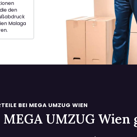
ionen
die den
Fußabdruck
ien Malaga
ren.
TEILE BEI MEGA UMZUG WIEN
 bei MEGA UMZUG Wien