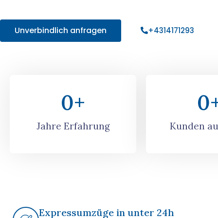
Angebot!
Unverbindlich anfragen
+4314171293
0
+
0
Jahre Erfahrung
Kunden au
Expressumzüge in unter 24h