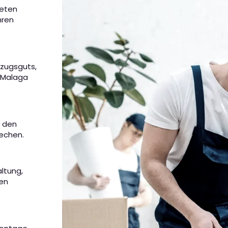
ieten
hren
mzugsguts,
n Malaga
m den
rechen.
altung,
nen