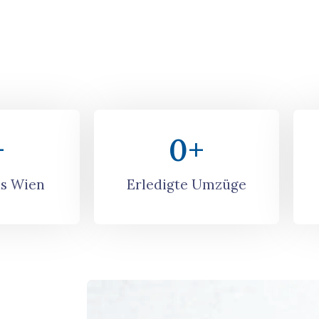
+
0
+
s Wien
Erledigte Umzüge