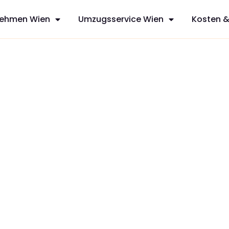
ehmen Wien
Umzugsservice Wien
Kosten &
a
sfreie Umzüge
vices aus Wien,
n mit
zt Ihren
dividuelles