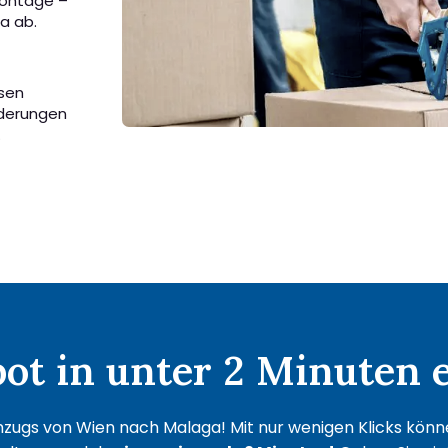
Montage –
a ab.
ssen
rderungen
.
t in unter 2 Minuten e
zugs von Wien nach Malaga! Mit nur wenigen Klicks können