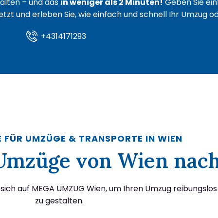
lten – und das
in weniger als 2 Minuten!
Geben Sie ein
 jetzt und erleben Sie, wie einfach und schnell Ihr Umzug 
+4314171293
E FÜR UMZÜGE & TRANSPORTE IN WIEN
r Umzüge von Wien nac
 sich auf MEGA UMZUG Wien, um Ihren Umzug reibungslos 
zu gestalten.