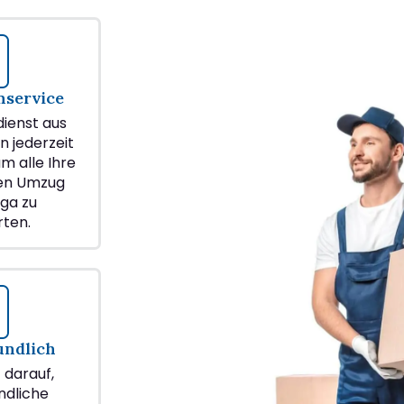
service
ienst aus
n jederzeit
m alle Ihre
ren Umzug
ga zu
ten.
undlich
z darauf,
ndliche