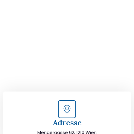
Der nächste Schritt zu
Ihrem perfekten Umzug
von Wien nach Madrid!
Kontaktieren Sie uns für eine
kostenlose Erstberatung
und lassen Sie sich von unseren Umzugsexperten aus
Wien persönlich beraten. Wir helfen Ihnen, Ihren Umzug
von Wien nach Madrid sorgfältig zu planen und
durchzuführen. Jetzt kostenlos beraten lassen und
unbeschwert umziehen!
Adresse
Mengergasse 62, 1210 Wien