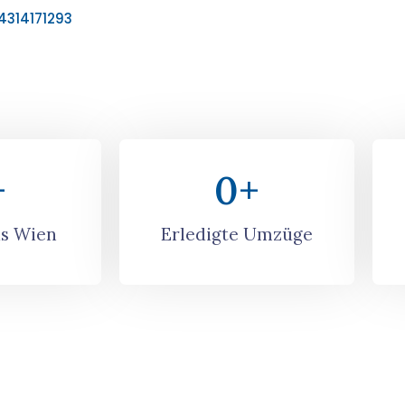
4314171293
+
0
+
s Wien
Erledigte Umzüge