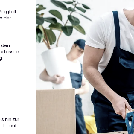
Sorgfalt
an der
m den
 erfassen
g-
s hin zur
 der auf