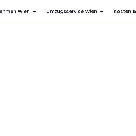
ehmen Wien
Umzugsservice Wien
Kosten &
en
derten Service
.
ionalität und
olen Sie sich Ihr