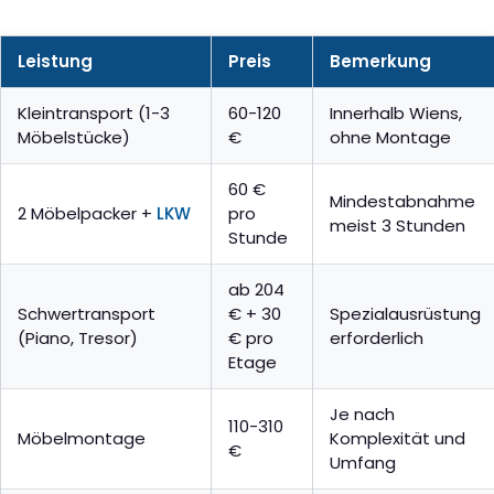
Leistung
Preis
Bemerkung
Kleintransport (1-3
60-120
Innerhalb Wiens,
Möbelstücke)
€
ohne Montage
60 €
Mindestabnahme
2 Möbelpacker +
LKW
pro
meist 3 Stunden
Stunde
ab 204
Schwertransport
€ + 30
Spezialausrüstung
(Piano, Tresor)
€ pro
erforderlich
Etage
Je nach
110-310
Möbelmontage
Komplexität und
€
Umfang