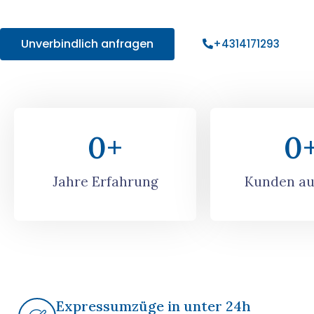
Angebot!
Unverbindlich anfragen
+4314171293
0
+
0
Jahre Erfahrung
Kunden au
Expressumzüge in unter 24h