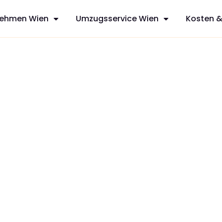
ehmen Wien
Umzugsservice Wien
Kosten &
sfreie Umzüge
s aus Wien, die
it
zt Ihren
dividuelles