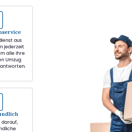
service
ienst aus
n jederzeit
m alle Ihre
ren Umzug
eantworten.
undlich
z darauf,
ndliche