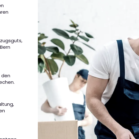
en
hren
mzugsguts,
 Bern
m den
rechen.
altung,
nen