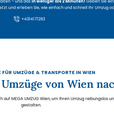
lten – und das
in weniger als 2 Minuten!
Geben Sie ein
 jetzt und erleben Sie, wie einfach und schnell Ihr Umzug 
+4314171293
E FÜR UMZÜGE & TRANSPORTE IN WIEN
ür Umzüge von Wien na
ich auf MEGA UMZUG Wien, um Ihren Umzug reibungslos un
gestalten.