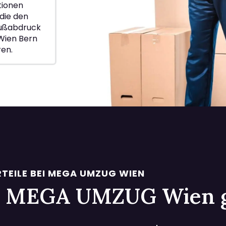
ionen
die den
Fußabdruck
Wien Bern
ren.
TEILE BEI MEGA UMZUG WIEN
 bei MEGA UMZUG Wien