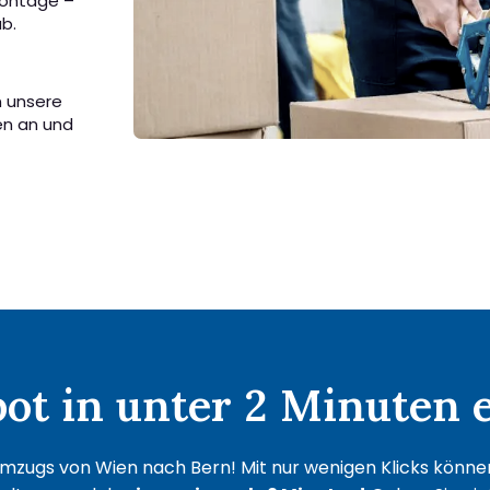
Montage –
b.
n unsere
en an und
t in unter 2 Minuten e
mzugs von Wien nach Bern! Mit nur wenigen Klicks können 