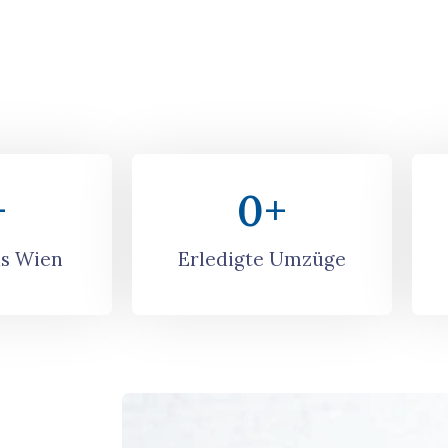
+
0
+
s Wien
Erledigte Umzüge