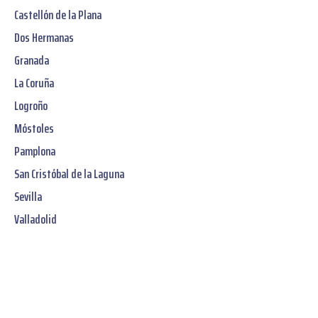
Castellón de la Plana
Dos Hermanas
Granada
La Coruña
Logroño
Móstoles
Pamplona
San Cristóbal de la Laguna
Sevilla
Valladolid