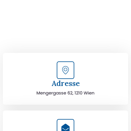
Kontaktieren Sie uns für eine
kostenlose Erstberatung
und lassen Sie sich von unseren Umzugsexperten aus
Wien persönlich beraten. Wir helfen Ihnen, Ihren Umzug
von Wien nach Pamplona sorgfältig zu planen und
durchzuführen. Jetzt kostenlos beraten lassen und
unbeschwert umziehen!
Adresse
Mengergasse 62, 1210 Wien