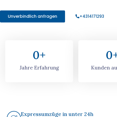
Angebot!
Unverbindlich anfragen
+4314171293
0
+
0
Jahre Erfahrung
Kunden au
Expressumzüge in unter 24h