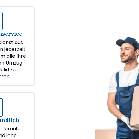
service
ienst aus
n jederzeit
m alle Ihre
ren Umzug
olid zu
ten.
undlich
z darauf,
ndliche