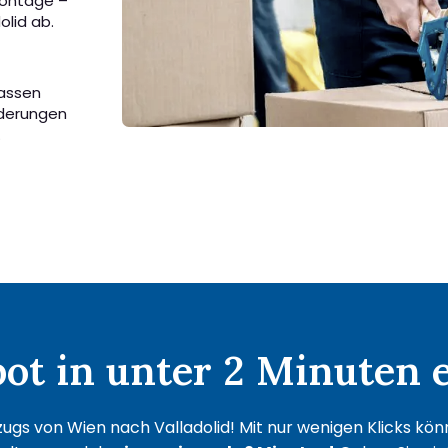
Montage –
olid ab.
passen
rderungen
.
t in unter 2 Minuten e
gs von Wien nach Valladolid! Mit nur wenigen Klicks könne