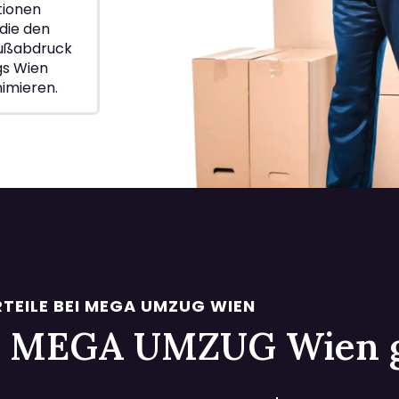
ionen
die den
Fußabdruck
gs Wien
nimieren.
TEILE BEI MEGA UMZUG WIEN
 bei MEGA UMZUG Wien