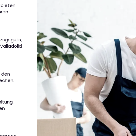
r bieten
hren
mzugsguts,
Valladolid
m den
rechen.
altung,
nen