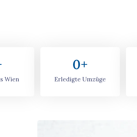
+
0
+
s Wien
Erledigte Umzüge