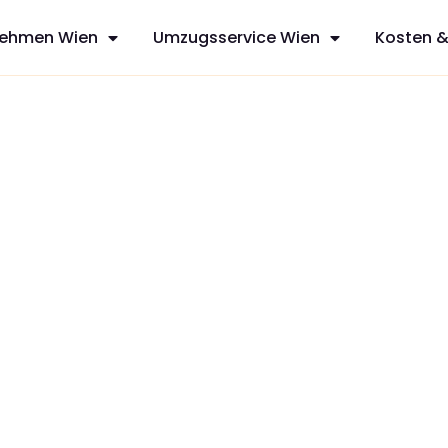
ehmen Wien
Umzugsservice Wien
Kosten &
olid
sfreie Umzüge
services aus
nen mit
zt Ihren
dividuelles