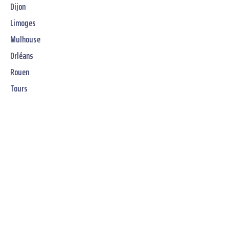
Dijon
Limoges
Mulhouse
Orléans
Rouen
Tours
Jetzt unverbindliches
SOFORT-Angebot
erhalten: