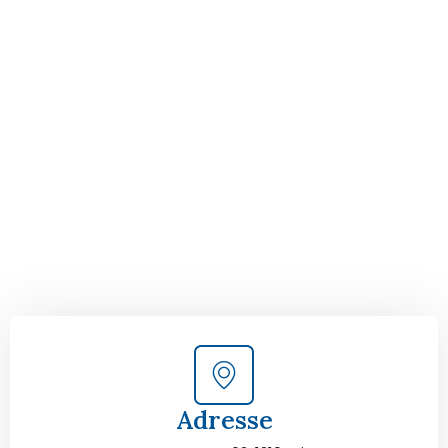
Der nächste Schritt zu
Ihrem perfekten Umzug
von Wien nach Triest!
Kontaktieren Sie uns für eine
kostenlose Erstberatung
und lassen Sie sich von unseren Umzugsexperten aus
Wien persönlich beraten. Wir helfen Ihnen, Ihren Umzug
von Wien nach Triest sorgfältig zu planen und
durchzuführen. Jetzt kostenlos beraten lassen und
unbeschwert umziehen!
Adresse