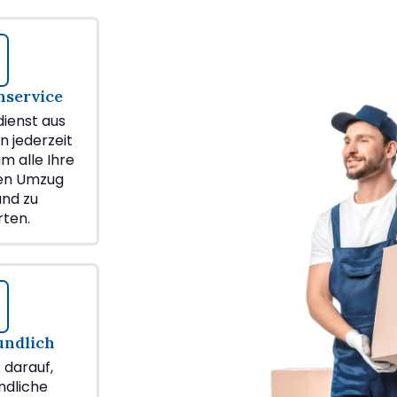
service
ienst aus
n jederzeit
m alle Ihre
ren Umzug
and zu
ten.
undlich
z darauf,
ndliche