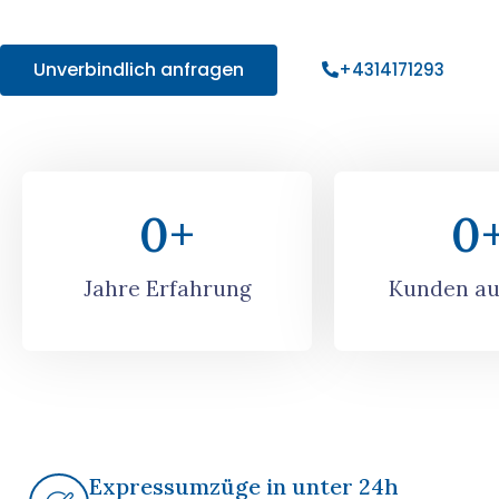
Angebot!
Unverbindlich anfragen
+4314171293
0
+
0
Jahre Erfahrung
Kunden au
Expressumzüge in unter 24h