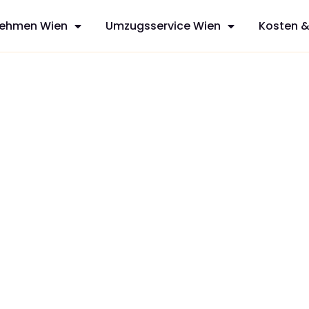
ehmen Wien
Umzugsservice Wien
Kosten &
nd
sfreie Umzüge
rvices aus
n mit
zt Ihren
dividuelles