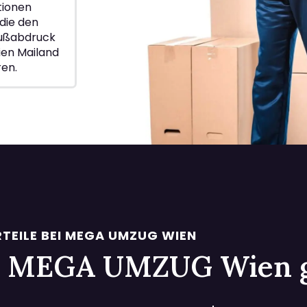
ionen
die den
Fußabdruck
ien Mailand
ren.
TEILE BEI MEGA UMZUG WIEN
 bei MEGA UMZUG Wien