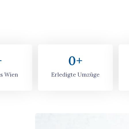
+
0
+
s Wien
Erledigte Umzüge