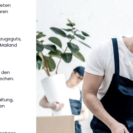
ieten
hren
mzugsguts,
 Mailand
m den
rechen.
altung,
nen