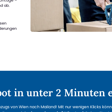
Montage –
nd ab.
ssen
rderungen
.
t in unter 2 Minuten e
zugs von Wien nach Mailand! Mit nur wenigen Klicks können