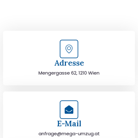
Wien persönlich beraten. Wir helfen Ihnen, Ihren Umzug
von Wien nach Latina sorgfältig zu planen und
durchzuführen. Jetzt kostenlos beraten lassen und
unbeschwert umziehen!
Adresse
Mengergasse 62, 1210 Wien
E-Mail
anfrage@mega-umzug.at