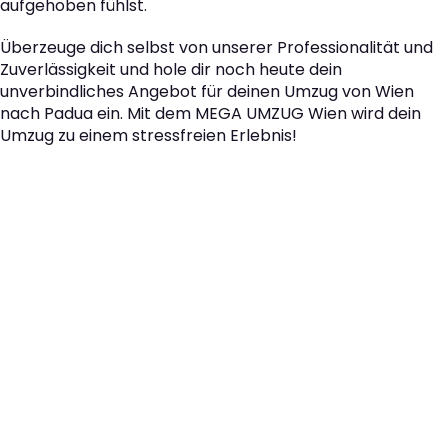
aufgehoben fühlst.
Überzeuge dich selbst von unserer Professionalität und
Zuverlässigkeit und hole dir noch heute dein
unverbindliches Angebot für deinen Umzug von Wien
nach Padua ein. Mit dem MEGA UMZUG Wien wird dein
Umzug zu einem stressfreien Erlebnis!
Der nächste Schritt zu
Ihrem perfekten Umzug
von Wien nach Padua!
Kontaktieren Sie uns für eine
kostenlose Erstberatung
und lassen Sie sich von unseren Umzugsexperten aus
Wien persönlich beraten. Wir helfen Ihnen, Ihren Umzug