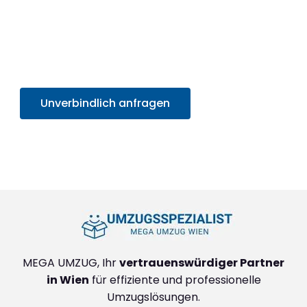
professionelles Umzugserlebnis und
profitieren
Sie von unserem SOFORT-Angebot in unter 30
Sekunden
. Sparen Sie Zeit und Mühe und starten
Sie sorgenfrei in Ihr neues Zuhause!
Unverbindlich anfragen
+4314171293
MEGA UMZUG, Ihr
vertrauenswürdiger Partner
in Wien
für effiziente und professionelle
Umzugslösungen.