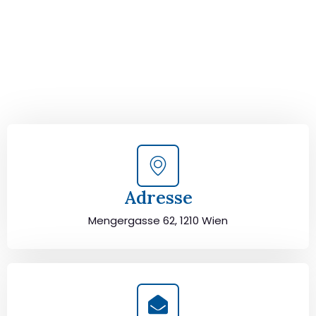
Kontaktieren Sie uns für eine
kostenlose Erstberatung
und lassen Sie sich von unseren Umzugsexperten aus
Wien persönlich beraten. Wir helfen Ihnen, Ihren Umzug
von Wien nach Trento sorgfältig zu planen und
durchzuführen. Jetzt kostenlos beraten lassen und
unbeschwert umziehen!
Adresse
Mengergasse 62, 1210 Wien