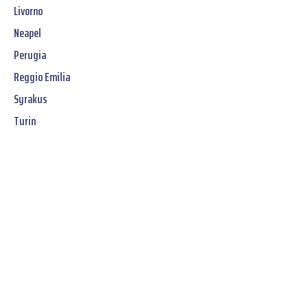
Livorno
Neapel
Perugia
Reggio Emilia
Syrakus
Turin
Jetzt unverbindliches
SOFORT-Angebot
erhalten: