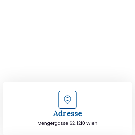
Der nächste Schritt zu
Ihrem perfekten Umzug
von Wien nach Neapel!
Kontaktieren Sie uns für eine
kostenlose Erstberatung
und lassen Sie sich von unseren Umzugsexperten aus
Wien persönlich beraten. Wir helfen Ihnen, Ihren Umzug
von Wien nach Neapel sorgfältig zu planen und
durchzuführen. Jetzt kostenlos beraten lassen und
unbeschwert umziehen!
Adresse
Mengergasse 62, 1210 Wien