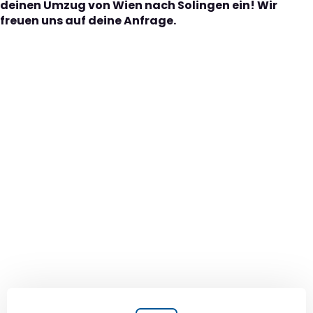
deinen Umzug von Wien nach Solingen ein! Wir
freuen uns auf deine Anfrage.
Der nächste Schritt zu
Ihrem perfekten Umzug
von Wien nach Solingen!
Kontaktieren Sie uns für eine
kostenlose Erstberatung
und lassen Sie sich von unseren Umzugsexperten aus
Wien persönlich beraten. Wir helfen Ihnen, Ihren Umzug
von Wien nach Solingen sorgfältig zu planen und
durchzuführen. Jetzt kostenlos beraten lassen und
unbeschwert umziehen!