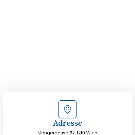
Der nächste Schritt zu
Ihrem perfekten Umzug
von Wien nach Herne!
Kontaktieren Sie uns für eine
kostenlose Erstberatung
und lassen Sie sich von unseren Umzugsexperten aus
Wien persönlich beraten. Wir helfen Ihnen, Ihren Umzug
von Wien nach Herne sorgfältig zu planen und
durchzuführen. Jetzt kostenlos beraten lassen und
unbeschwert umziehen!
Adresse
Mengergasse 62, 1210 Wien