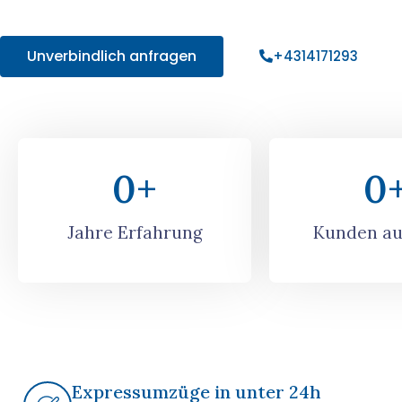
Angebot!
Unverbindlich anfragen
+4314171293
0
+
0
Jahre Erfahrung
Kunden au
Expressumzüge in unter 24h