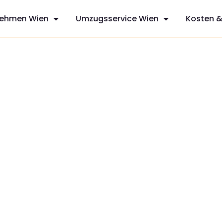
ehmen Wien
Umzugsservice Wien
Kosten &
sfreie Umzüge
ces aus Wien,
mit
zt Ihren
dividuelles