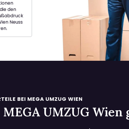
ionen
die den
Fußabdruck
Wien Neuss
ren.
TEILE BEI MEGA UMZUG WIEN
 bei MEGA UMZUG Wien