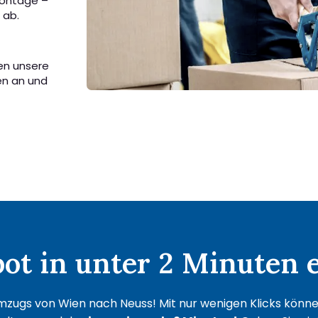
Montage –
 ab.
en unsere
en an und
t in unter 2 Minuten e
mzugs von Wien nach Neuss! Mit nur wenigen Klicks können 