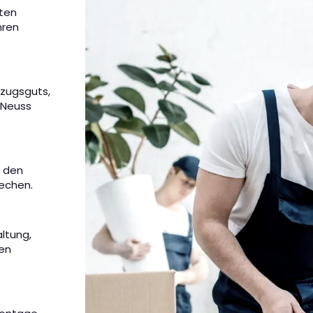
eten
hren
mzugsguts,
 Neuss
m den
rechen.
altung,
nen