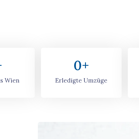
+
0
+
s Wien
Erledigte Umzüge