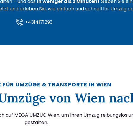
lten – und das
in weniger als 2 Minuten!
Geben Sie ein
 jetzt und erleben Sie, wie einfach und schnell Ihr Umzug 
+4314171293
E FÜR UMZÜGE & TRANSPORTE IN WIEN
ür Umzüge von Wien na
ich auf MEGA UMZUG Wien, um Ihren Umzug reibungslos un
gestalten.