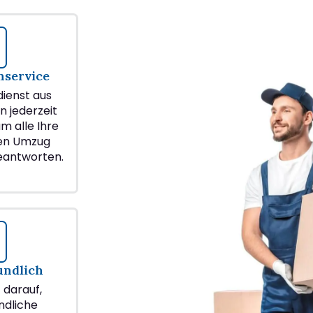
service
ienst aus
n jederzeit
m alle Ihre
ren Umzug
eantworten.
undlich
z darauf,
ndliche