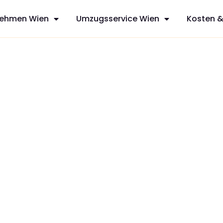
ehmen Wien
Umzugsservice Wien
Kosten &
sfreie Umzüge
ces aus Wien,
 mit
zt Ihren
dividuelles