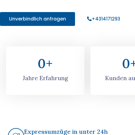
Angebot!
Unverbindlich anfragen
+4314171293
0
+
0
Jahre Erfahrung
Kunden au
Expressumzüge in unter 24h