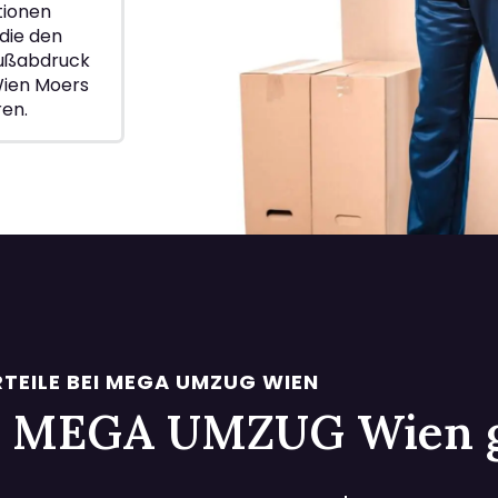
ionen
die den
Fußabdruck
Wien Moers
ren.
TEILE BEI MEGA UMZUG WIEN
 bei MEGA UMZUG Wien