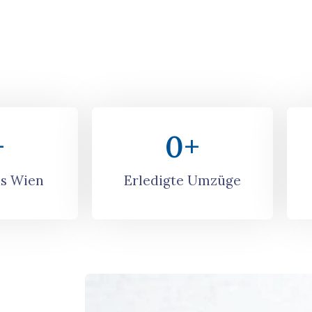
+
0
+
s Wien
Erledigte Umzüge