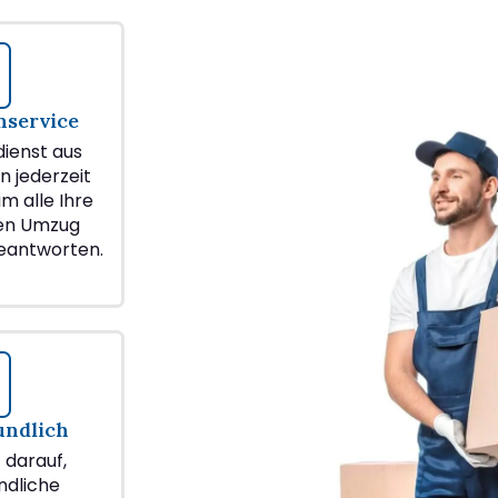
service
ienst aus
n jederzeit
m alle Ihre
ren Umzug
eantworten.
undlich
z darauf,
ndliche