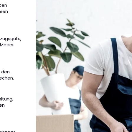
eten
hren
mzugsguts,
 Moers
m den
rechen.
altung,
nen