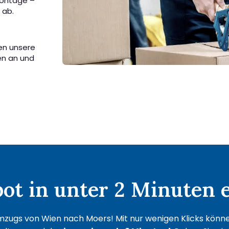
Montage –
 ab.
en unsere
en an und
t in unter 2 Minuten e
mzugs von Wien nach Moers! Mit nur wenigen Klicks können