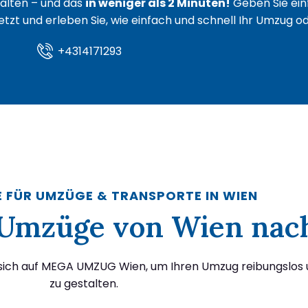
lten – und das
in weniger als 2 Minuten!
Geben Sie ein
 jetzt und erleben Sie, wie einfach und schnell Ihr Umzug 
+4314171293
E FÜR UMZÜGE & TRANSPORTE IN WIEN
ür Umzüge von Wien na
 sich auf MEGA UMZUG Wien, um Ihren Umzug reibungslos 
zu gestalten.