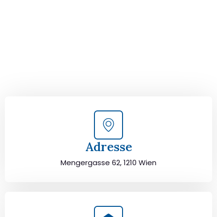
Ludwigshafen!
Kontaktieren Sie uns für eine
kostenlose Erstberatung
und lassen Sie sich von unseren Umzugsexperten aus
Wien persönlich beraten. Wir helfen Ihnen, Ihren Umzug
von Wien nach Ludwigshafen sorgfältig zu planen und
durchzuführen. Jetzt kostenlos beraten lassen und
unbeschwert umziehen!
Adresse
Mengergasse 62, 1210 Wien