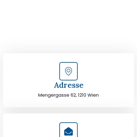
Kontaktieren Sie uns für eine
kostenlose Erstberatung
und lassen Sie sich von unseren Umzugsexperten aus
Wien persönlich beraten. Wir helfen Ihnen, Ihren Umzug
von Wien nach Tarsus sorgfältig zu planen und
durchzuführen. Jetzt kostenlos beraten lassen und
unbeschwert umziehen!
Adresse
Mengergasse 62, 1210 Wien