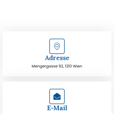
und lassen Sie sich von unseren Umzugsexperten aus
Wien persönlich beraten. Wir helfen Ihnen, Ihren Umzug
von Wien nach Diyarbakir sorgfältig zu planen und
durchzuführen. Jetzt kostenlos beraten lassen und
unbeschwert umziehen!
Adresse
Mengergasse 62, 1210 Wien
E-Mail