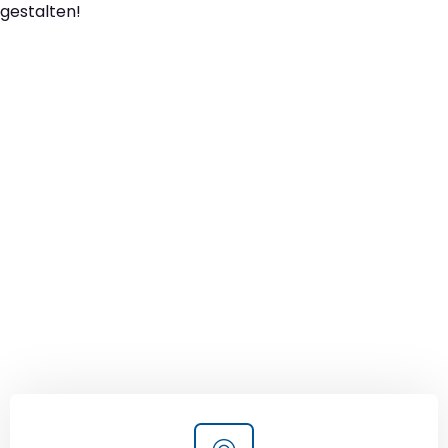
gestalten!
Der nächste Schritt zu
Ihrem perfekten Umzug
von Wien nach Gebze!
Kontaktieren Sie uns für eine
kostenlose Erstberatung
und lassen Sie sich von unseren Umzugsexperten aus
Wien persönlich beraten. Wir helfen Ihnen, Ihren Umzug
von Wien nach Gebze sorgfältig zu planen und
durchzuführen. Jetzt kostenlos beraten lassen und
unbeschwert umziehen!