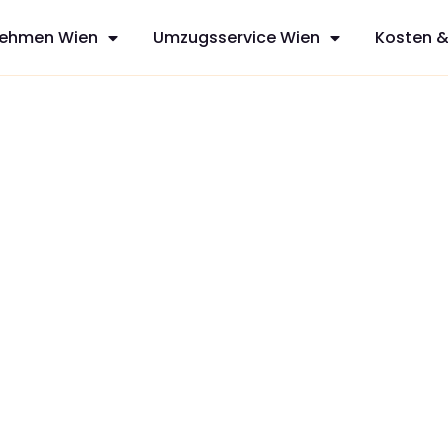
ehmen Wien
Umzugsservice Wien
Kosten &
derun
sfreie Umzüge
services aus
hnen mit
zt Ihren
dividuelles