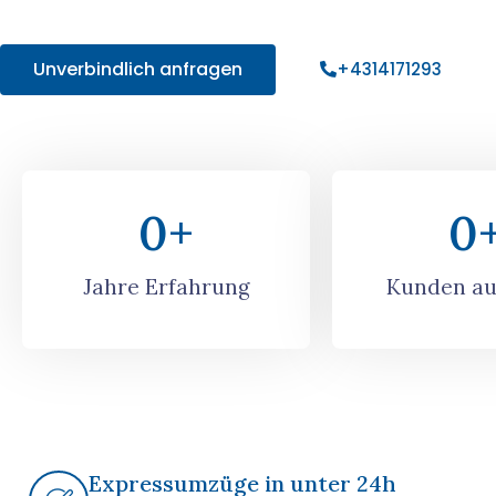
Angebot!
Unverbindlich anfragen
+4314171293
0
+
0
Jahre Erfahrung
Kunden au
Expressumzüge in unter 24h