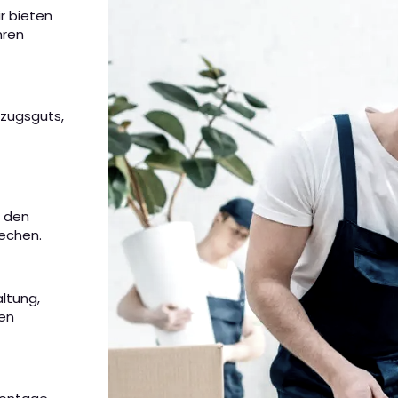
ir bieten
hren
mzugsguts,
m den
rechen.
altung,
nen