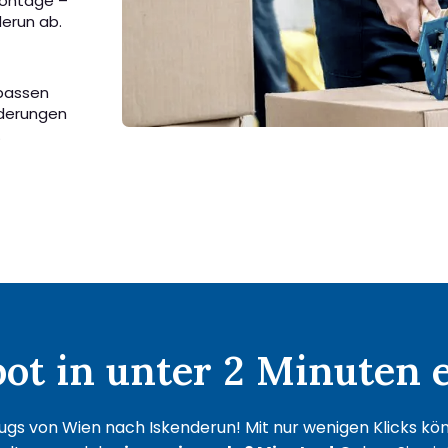
Montage –
derun ab.
 passen
rderungen
.
t in unter 2 Minuten e
gs von Wien nach Iskenderun! Mit nur wenigen Klicks könn