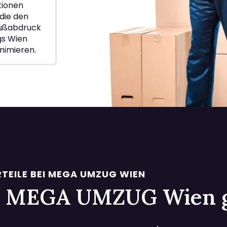
ionen
die den
Fußabdruck
gs Wien
nimieren.
TEILE BEI MEGA UMZUG WIEN
 bei MEGA UMZUG Wien