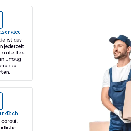
service
ienst aus
n jederzeit
m alle Ihre
ren Umzug
erun zu
ten.
undlich
z darauf,
ndliche