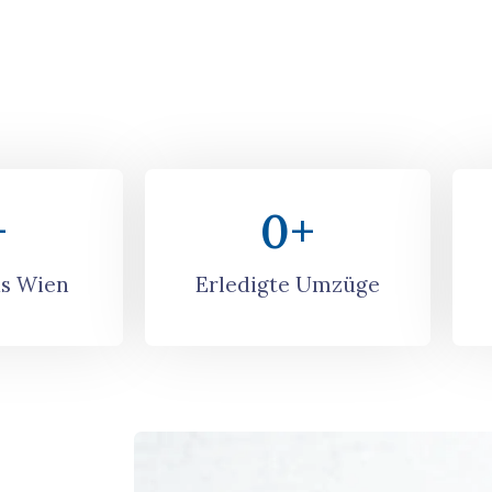
+
0
+
s Wien
Erledigte Umzüge