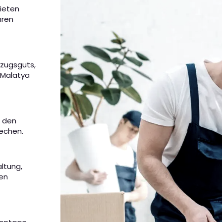
bieten
hren
mzugsguts,
 Malatya
m den
rechen.
altung,
nen