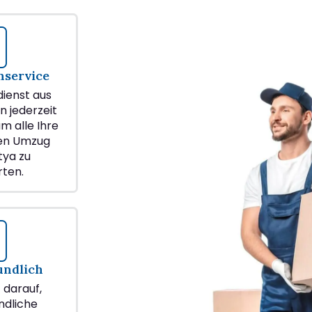
service
ienst aus
n jederzeit
m alle Ihre
ren Umzug
tya zu
ten.
undlich
z darauf,
ndliche