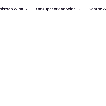
ehmen Wien
Umzugsservice Wien
Kosten &
ya
sfreie Umzüge
rvices aus
n mit
zt Ihren
dividuelles