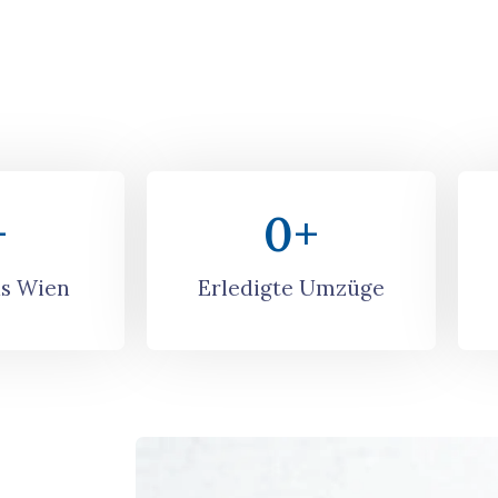
+
0
+
s Wien
Erledigte Umzüge