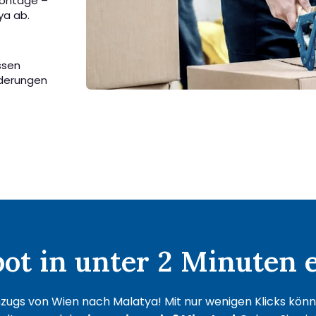
Montage –
ya ab.
ssen
rderungen
.
t in unter 2 Minuten e
zugs von Wien nach Malatya! Mit nur wenigen Klicks können