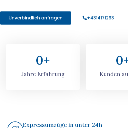
Angebot!
Unverbindlich anfragen
+4314171293
0
+
0
Jahre Erfahrung
Kunden au
Expressumzüge in unter 24h