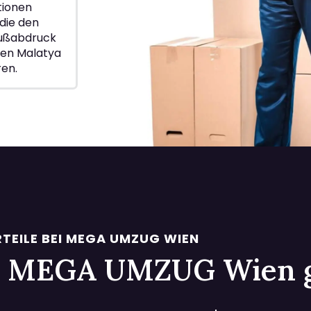
ionen
die den
Fußabdruck
ien Malatya
ren.
TEILE BEI MEGA UMZUG WIEN
 bei MEGA UMZUG Wien