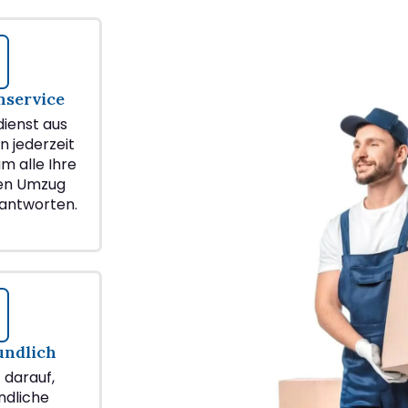
service
ienst aus
n jederzeit
m alle Ihre
ren Umzug
eantworten.
undlich
z darauf,
ndliche