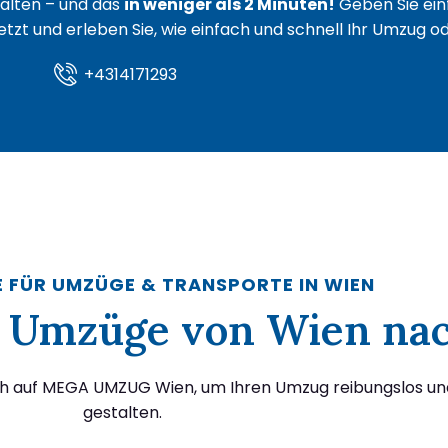
lten – und das
in weniger als 2 Minuten!
Geben Sie ein
 jetzt und erleben Sie, wie einfach und schnell Ihr Umzug 
+4314171293
E FÜR UMZÜGE & TRANSPORTE IN WIEN
ür Umzüge von Wien nac
ich auf MEGA UMZUG Wien, um Ihren Umzug reibungslos un
gestalten.