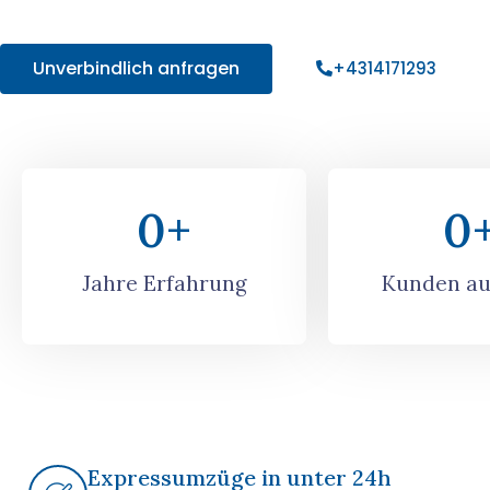
Angebot!
Unverbindlich anfragen
+4314171293
0
+
0
Jahre Erfahrung
Kunden au
Expressumzüge in unter 24h