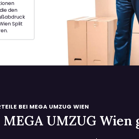
ionen
die den
Fußabdruck
ien Split
ren.
TEILE BEI MEGA UMZUG WIEN
 bei MEGA UMZUG Wien