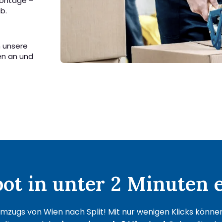
Montage –
b.
n unsere
en an und
t in unter 2 Minuten e
mzugs von Wien nach Split! Mit nur wenigen Klicks können 