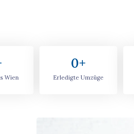
+
0
+
s Wien
Erledigte Umzüge