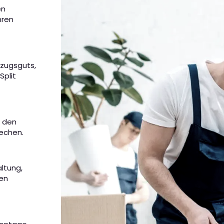
en
hren
mzugsguts,
Split
m den
rechen.
altung,
nen