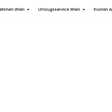
ehmen Wien
Umzugsservice Wien
Kosten &
sfreie Umzüge
s aus Wien, die
it
zt Ihren
dividuelles