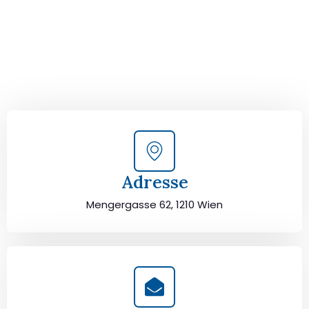
Kontaktieren Sie uns für eine
kostenlose Erstberatung
und lassen Sie sich von unseren Umzugsexperten aus
Wien persönlich beraten. Wir helfen Ihnen, Ihren Umzug
von Wien nach Lissabon sorgfältig zu planen und
durchzuführen. Jetzt kostenlos beraten lassen und
unbeschwert umziehen!
Adresse
Mengergasse 62, 1210 Wien