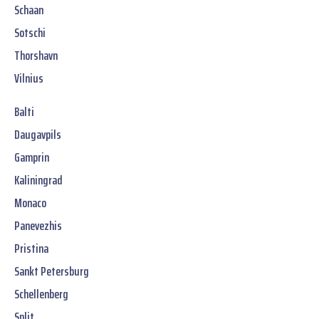
Schaan
Sotschi
Thorshavn
Vilnius
Balti
Daugavpils
Gamprin
Kaliningrad
Monaco
Panevezhis
Pristina
Sankt Petersburg
Schellenberg
Split