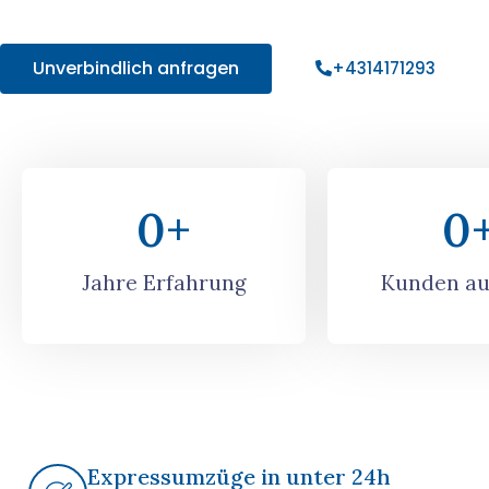
Angebot!
Unverbindlich anfragen
+4314171293
0
+
0
Jahre Erfahrung
Kunden au
Expressumzüge in unter 24h