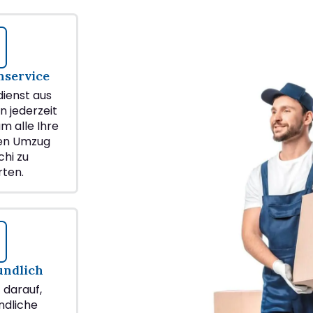
service
ienst aus
n jederzeit
m alle Ihre
ren Umzug
hi zu
ten.
undlich
z darauf,
ndliche