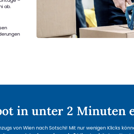
Montage –
i ab.
ssen
rderungen
.
t in unter 2 Minuten e
zugs von Wien nach Sotschi! Mit nur wenigen Klicks können