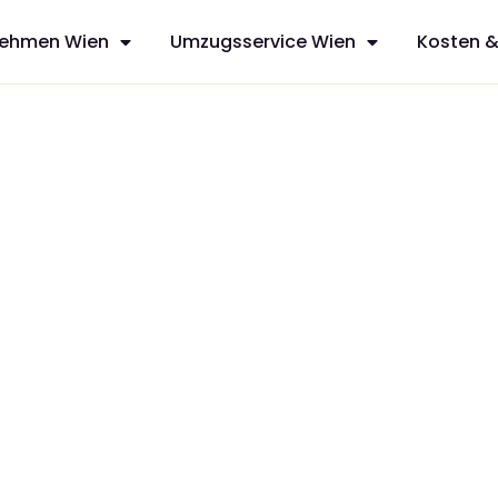
ehmen Wien
Umzugsservice Wien
Kosten &
i
sfreie Umzüge
ices aus Wien,
n mit
zt Ihren
dividuelles