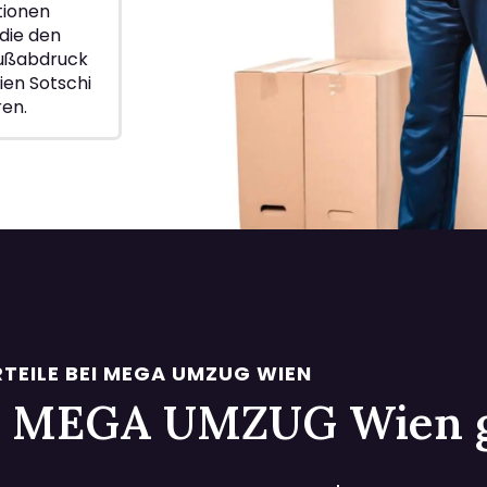
ionen
die den
Fußabdruck
ien Sotschi
ren.
TEILE BEI MEGA UMZUG WIEN
 bei MEGA UMZUG Wien