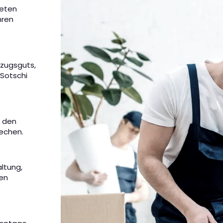
ieten
hren
mzugsguts,
 Sotschi
m den
rechen.
altung,
nen