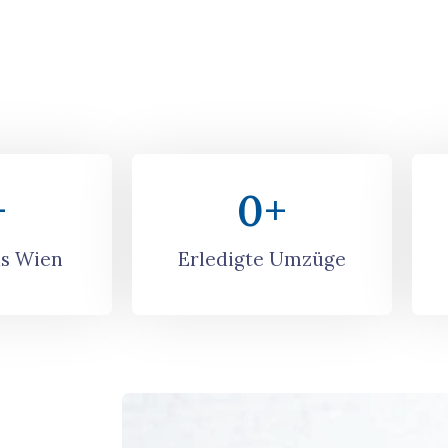
+
0
+
s Wien
Erledigte Umzüge