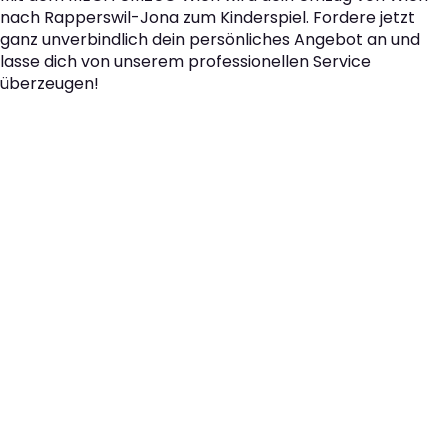
nach Rapperswil-Jona zum Kinderspiel. Fordere jetzt
ganz unverbindlich dein persönliches Angebot an und
lasse dich von unserem professionellen Service
überzeugen!
Der nächste Schritt zu
Ihrem perfekten Umzug
von Wien nach
Rapperswil-Jona!
Kontaktieren Sie uns für eine
kostenlose Erstberatung
und lassen Sie sich von unseren Umzugsexperten aus
Wien persönlich beraten. Wir helfen Ihnen, Ihren Umzug
von Wien nach Rapperswil-Jona sorgfältig zu planen und