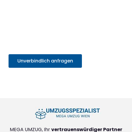
Umzugsservices.
Nutzen Sie jetzt die Gelegenheit für ein effizientes,
professionelles Umzugserlebnis und
profitieren
Sie von unserem SOFORT-Angebot in unter 30
Sekunden
. Sparen Sie Zeit und Mühe und starten
Sie sorgenfrei in Ihr neues Zuhause!
Unverbindlich anfragen
+4314171293
MEGA UMZUG, Ihr
vertrauenswürdiger Partner