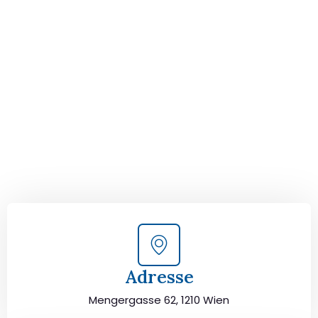
Der nächste Schritt zu
Ihrem perfekten Umzug
von Wien nach Chur!
Kontaktieren Sie uns für eine
kostenlose Erstberatung
und lassen Sie sich von unseren Umzugsexperten aus
Wien persönlich beraten. Wir helfen Ihnen, Ihren Umzug
von Wien nach Chur sorgfältig zu planen und
durchzuführen. Jetzt kostenlos beraten lassen und
unbeschwert umziehen!
Adresse
Mengergasse 62, 1210 Wien