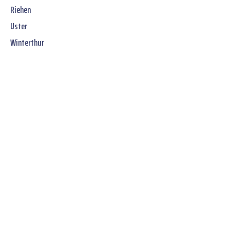
Riehen
Uster
Winterthur
Jetzt unverbindliches
SOFORT-Angebot
erhalten:
Stellen Sie sicher, dass Ihr Umzug in Wien
reibungslos und ohne Stress
verläuft – mit
MEGA UMZUG, Ihrem Partner für professionelle