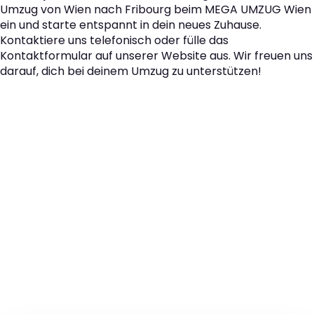
Umzug von Wien nach Fribourg beim MEGA UMZUG Wien
ein und starte entspannt in dein neues Zuhause.
Kontaktiere uns telefonisch oder fülle das
Kontaktformular auf unserer Website aus. Wir freuen uns
darauf, dich bei deinem Umzug zu unterstützen!
Der nächste Schritt zu
Ihrem perfekten Umzug
von Wien nach Fribourg!
Kontaktieren Sie uns für eine
kostenlose Erstberatung
und lassen Sie sich von unseren Umzugsexperten aus
Wien persönlich beraten. Wir helfen Ihnen, Ihren Umzug
von Wien nach Fribourg sorgfältig zu planen und
durchzuführen. Jetzt kostenlos beraten lassen und