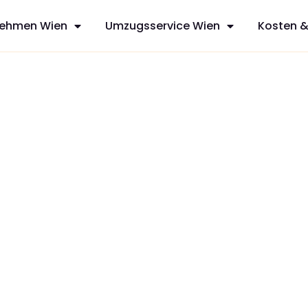
ehmen Wien
Umzugsservice Wien
Kosten &
g
sfreie Umzüge
ices aus Wien,
 mit
zt Ihren
dividuelles