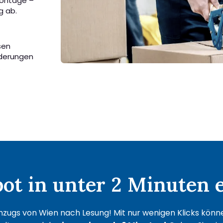
Montage –
g ab.
sen
rderungen
.
t in unter 2 Minuten e
zugs von Wien nach Lesung! Mit nur wenigen Klicks können