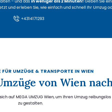
lten – und das
in weniger als 2 Minuten!
Geben Sie ein
 jetzt und erleben Sie, wie einfach und schnell Ihr Umzug 
+4314171293
E FÜR UMZÜGE & TRANSPORTE IN WIEN
r Umzüge von Wien nac
 sich auf MEGA UMZUG Wien, um Ihren Umzug reibungslos 
zu gestalten.