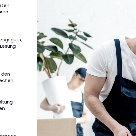
ieten
hren
mzugsguts,
 Lesung
m den
rechen.
altung,
nen