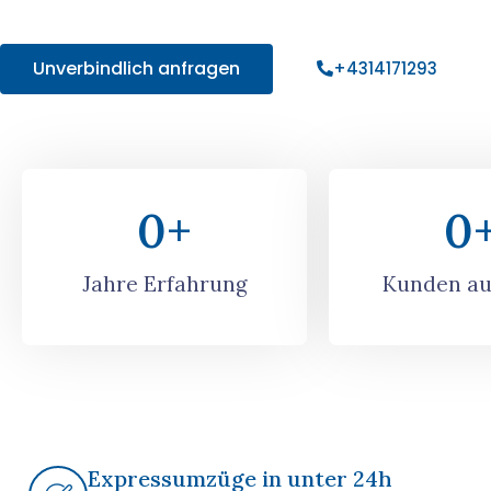
Angebot!
Unverbindlich anfragen
+4314171293
0
+
0
Jahre Erfahrung
Kunden au
Expressumzüge in unter 24h