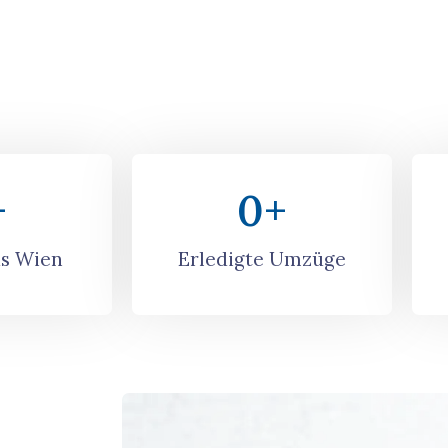
+
0
+
s Wien
Erledigte Umzüge