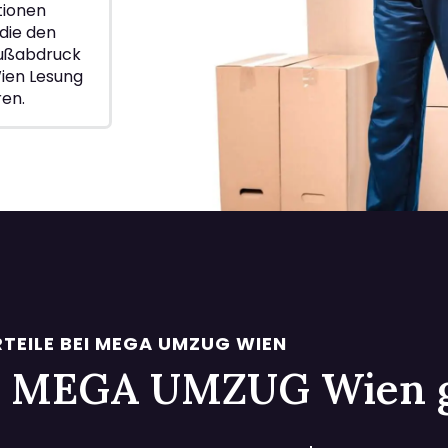
ionen
die den
Fußabdruck
ien Lesung
ren.
TEILE BEI MEGA UMZUG WIEN
 bei MEGA UMZUG Wien