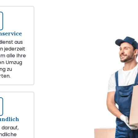
service
ienst aus
n jederzeit
m alle Ihre
ren Umzug
ng zu
ten.
undlich
z darauf,
ndliche