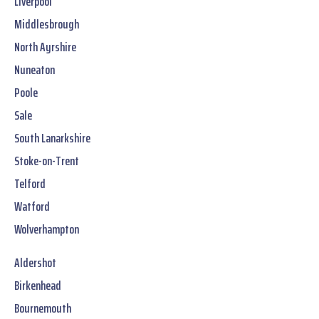
Liverpool
Middlesbrough
North Ayrshire
Nuneaton
Poole
Sale
South Lanarkshire
Stoke-on-Trent
Telford
Watford
Wolverhampton
Aldershot
Birkenhead
Bournemouth