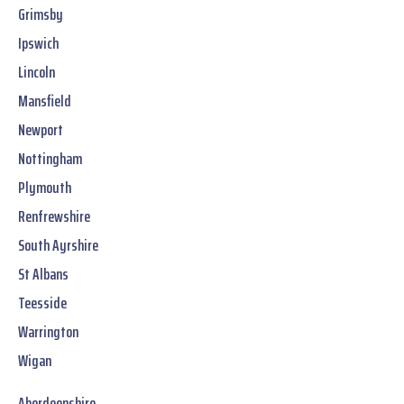
Grimsby
Ipswich
Lincoln
Mansfield
Newport
Nottingham
Plymouth
Renfrewshire
South Ayrshire
St Albans
Teesside
Warrington
Wigan
Aberdeenshire