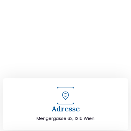
Ihrem perfekten Umzug
von Wien nach Crawley!
Kontaktieren Sie uns für eine
kostenlose Erstberatung
und lassen Sie sich von unseren Umzugsexperten aus
Wien persönlich beraten. Wir helfen Ihnen, Ihren Umzug
von Wien nach Crawley sorgfältig zu planen und
durchzuführen. Jetzt kostenlos beraten lassen und
unbeschwert umziehen!
Adresse
Mengergasse 62, 1210 Wien