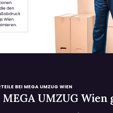
ionen
die den
Fußabdruck
gs Wien
nimieren.
TEILE BEI MEGA UMZUG WIEN
 bei MEGA UMZUG Wien