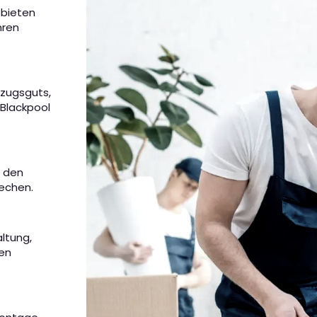
 bieten
hren
mzugsguts,
 Blackpool
m den
rechen.
altung,
nen