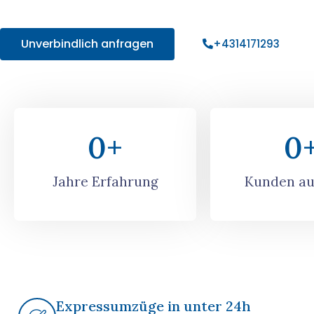
Angebot!
Unverbindlich anfragen
+4314171293
0
+
0
Jahre Erfahrung
Kunden au
Expressumzüge in unter 24h