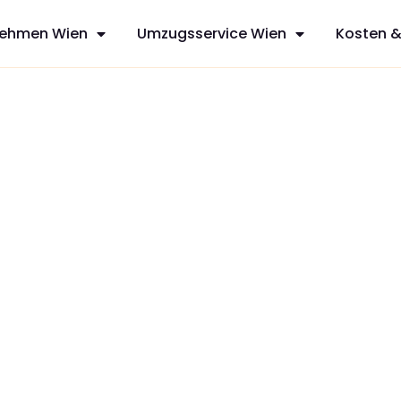
ehmen Wien
Umzugsservice Wien
Kosten &
ool
sfreie Umzüge
ervices aus
nen mit
zt Ihren
dividuelles