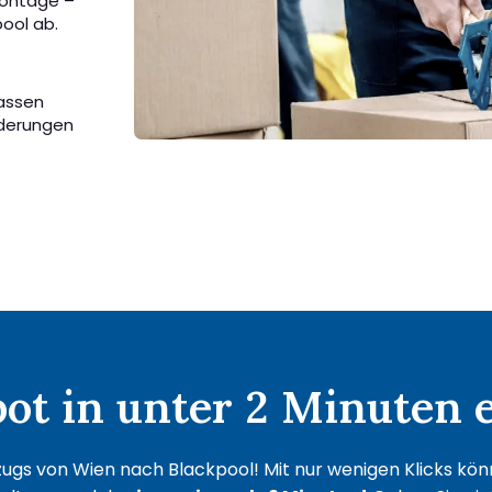
Montage –
ool ab.
passen
rderungen
.
t in unter 2 Minuten e
ugs von Wien nach Blackpool! Mit nur wenigen Klicks könne