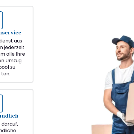
service
ienst aus
n jederzeit
m alle Ihre
ren Umzug
pool zu
ten.
undlich
z darauf,
ndliche