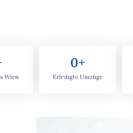
+
0
+
s Wien
Erledigte Umzüge