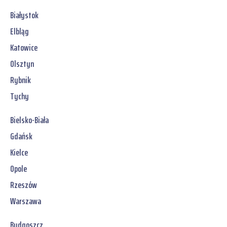
Białystok
Elbląg
Katowice
Olsztyn
Rybnik
Tychy
Bielsko-Biała
Gdańsk
Kielce
Opole
Rzeszów
Warszawa
Bydgoszcz