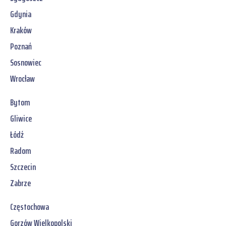
Gdynia
Kraków
Poznań
Sosnowiec
Wrocław
Bytom
Gliwice
Łódź
Radom
Szczecin
Zabrze
Częstochowa
Gorzów Wielkopolski