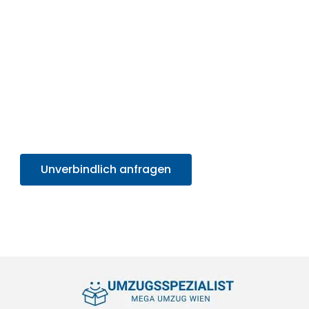
MEGA UMZUG, Ihrem Partner für professionelle
Umzugsservices.
Nutzen Sie jetzt die Gelegenheit für ein effizientes,
professionelles Umzugserlebnis und
profitieren
Sie von unserem SOFORT-Angebot in unter 30
Sekunden
. Sparen Sie Zeit und Mühe und starten
Sie sorgenfrei in Ihr neues Zuhause!
Unverbindlich anfragen
+4314171293