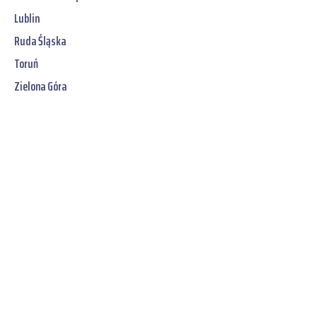
Lublin
Ruda Śląska
Toruń
Zielona Góra
Jetzt unverbindliches
SOFORT-Angebot
erhalten:
Stellen Sie sicher, dass Ihr Umzug in Wien
reibungslos und ohne Stress
verläuft – mit