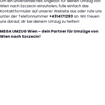
Um ein unverbindliches Angebot für deinen Umzug von
Wien nach Szczecin einzuholen, fülle einfach das
Kontaktformular auf unserer Website aus oder rufe uns
unter der Telefonnummer
+4314171293
an. Wir freuen
uns darauf, dir bei deinem Umzug zu helfen!
MEGA UMZUG Wien – dein Partner für Umzüge von
Wien nach Szczecin!
Der nächste Schritt zu
Ihrem perfekten Umzug
von Wien nach Szczecin!
Kontaktieren Sie uns für eine
kostenlose Erstberatung
und lassen Sie sich von unseren Umzugsexperten aus