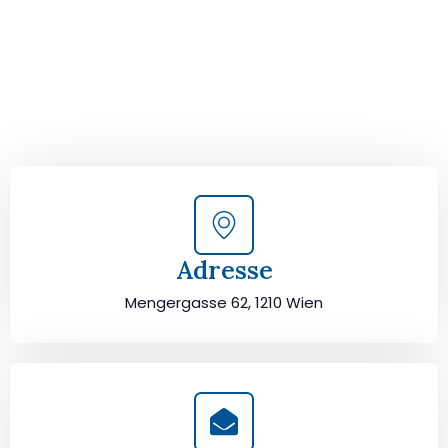
Kontaktieren Sie uns für eine
kostenlose Erstberatung
und lassen Sie sich von unseren Umzugsexperten aus
Wien persönlich beraten. Wir helfen Ihnen, Ihren Umzug
von Wien nach Poznań sorgfältig zu planen und
durchzuführen. Jetzt kostenlos beraten lassen und
unbeschwert umziehen!
Adresse
Mengergasse 62, 1210 Wien