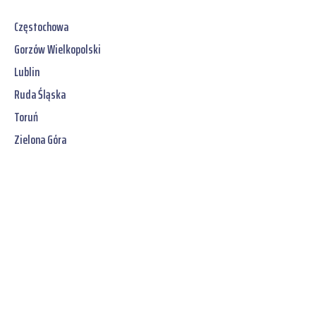
Częstochowa
Gorzów Wielkopolski
Lublin
Ruda Śląska
Toruń
Zielona Góra
Jetzt unverbindliches
SOFORT-Angebot