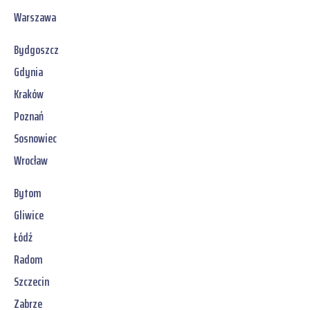
Warszawa
Bydgoszcz
Gdynia
Kraków
Poznań
Sosnowiec
Wrocław
Bytom
Gliwice
Łódź
Radom
Szczecin
Zabrze