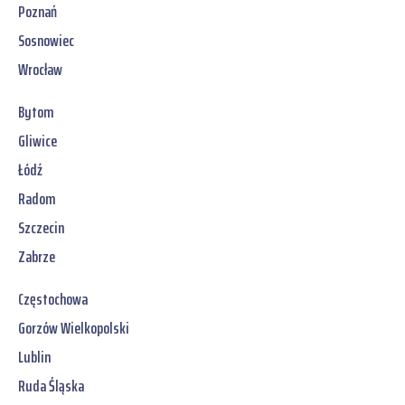
Poznań
Sosnowiec
Wrocław
Bytom
Gliwice
Łódź
Radom
Szczecin
Zabrze
Częstochowa
Gorzów Wielkopolski
Lublin
Ruda Śląska