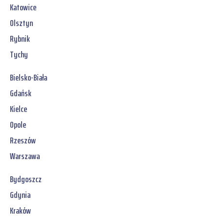
Katowice
Olsztyn
Rybnik
Tychy
Bielsko-Biała
Gdańsk
Kielce
Opole
Rzeszów
Warszawa
Bydgoszcz
Gdynia
Kraków