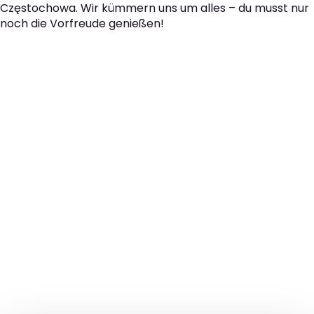
Częstochowa. Wir kümmern uns um alles – du musst nur
noch die Vorfreude genießen!
Der nächste Schritt zu
Ihrem perfekten Umzug
von Wien nach
Częstochowa!
Kontaktieren Sie uns für eine
kostenlose Erstberatung
und lassen Sie sich von unseren Umzugsexperten aus
Wien persönlich beraten. Wir helfen Ihnen, Ihren Umzug
von Wien nach Częstochowa sorgfältig zu planen und
durchzuführen. Jetzt kostenlos beraten lassen und
unbeschwert umziehen!