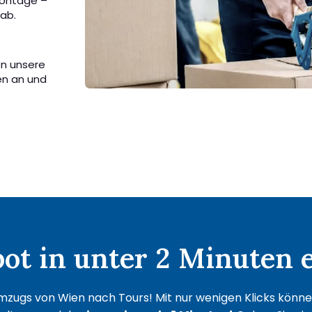
Montage –
ab.
en unsere
en an und
t in unter 2 Minuten e
mzugs von Wien nach Tours! Mit nur wenigen Klicks können 