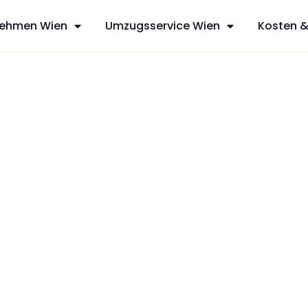
ehmen Wien
Umzugsservice Wien
Kosten &
sfreie Umzüge
ces aus Wien,
mit
zt Ihren
dividuelles