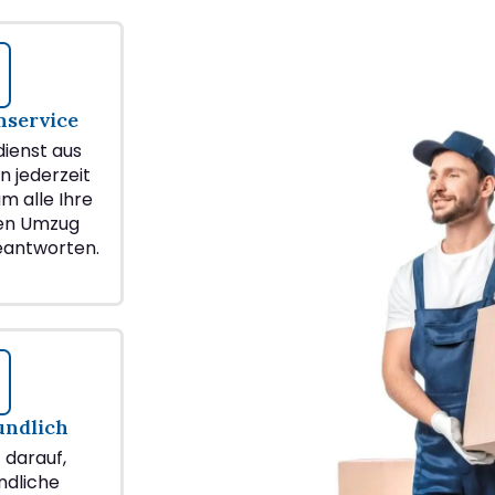
service
ienst aus
n jederzeit
m alle Ihre
ren Umzug
eantworten.
undlich
z darauf,
ndliche