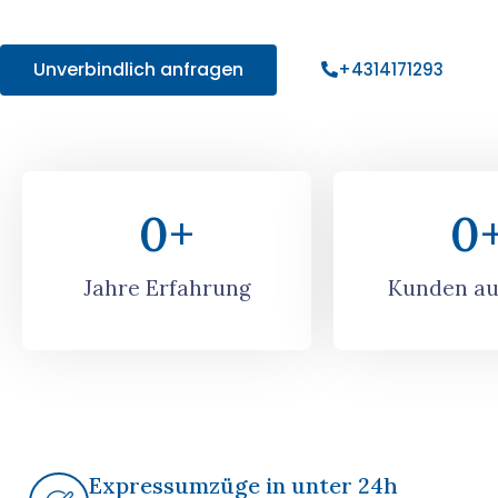
Angebot!
Unverbindlich anfragen
+4314171293
0
+
0
Jahre Erfahrung
Kunden au
Expressumzüge in unter 24h