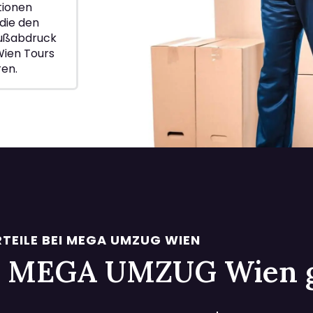
ionen
die den
Fußabdruck
Wien Tours
ren.
TEILE BEI MEGA UMZUG WIEN
 bei MEGA UMZUG Wien