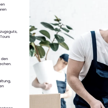
ten
hren
mzugsguts,
 Tours
m den
rechen.
altung,
nen