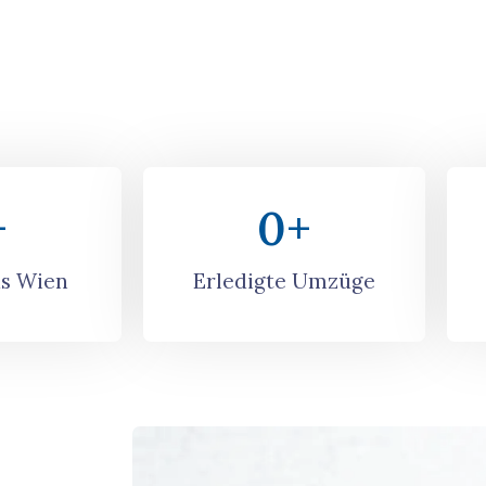
+
0
+
s Wien
Erledigte Umzüge