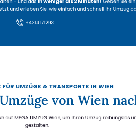
lten – und das
in weniger als 2 Minuten!
Geben Sie ein
 jetzt und erleben Sie, wie einfach und schnell Ihr Umzug 
+4314171293
E FÜR UMZÜGE & TRANSPORTE IN WIEN
ür Umzüge von Wien nac
ich auf MEGA UMZUG Wien, um Ihren Umzug reibungslos un
gestalten.