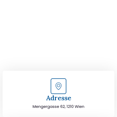
Ihrem perfekten Umzug
von Wien nach
Clermont-Ferrand!
Kontaktieren Sie uns für eine
kostenlose Erstberatung
und lassen Sie sich von unseren Umzugsexperten aus
Wien persönlich beraten. Wir helfen Ihnen, Ihren Umzug
von Wien nach Clermont-Ferrand sorgfältig zu planen
und durchzuführen. Jetzt kostenlos beraten lassen und
unbeschwert umziehen!
Adresse
Mengergasse 62, 1210 Wien