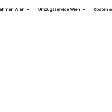
ehmen Wien
Umzugsservice Wien
Kosten &
sfreie Umzüge
ces aus Wien,
 mit
zt Ihren
dividuelles