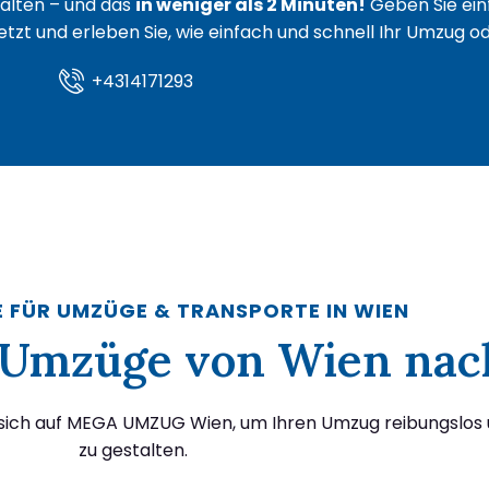
lten – und das
in weniger als 2 Minuten!
Geben Sie ein
 jetzt und erleben Sie, wie einfach und schnell Ihr Umzug 
+4314171293
E FÜR UMZÜGE & TRANSPORTE IN WIEN
ür Umzüge von Wien nac
 sich auf MEGA UMZUG Wien, um Ihren Umzug reibungslos 
zu gestalten.