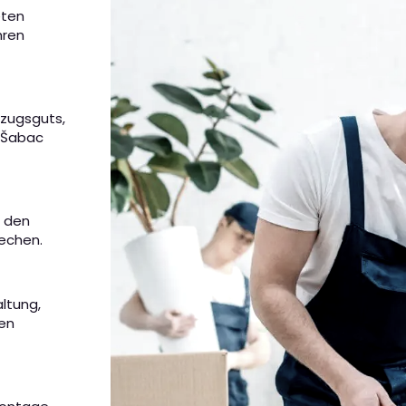
eten
hren
mzugsguts,
n Šabac
m den
rechen.
altung,
nen