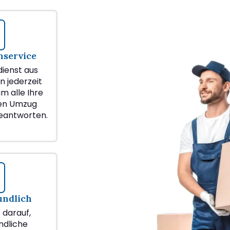
service
ienst aus
n jederzeit
m alle Ihre
ren Umzug
eantworten.
undlich
z darauf,
ndliche