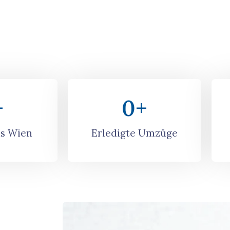
+
0
+
s Wien
Erledigte Umzüge