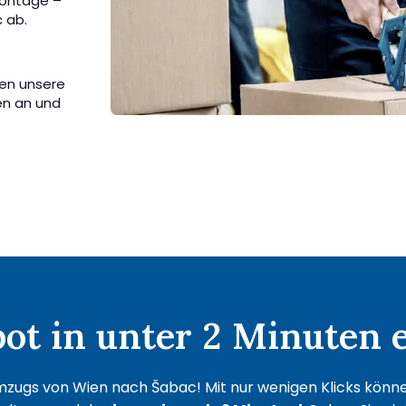
Montage –
 ab.
sen unsere
en an und
t in unter 2 Minuten e
mzugs von Wien nach Šabac! Mit nur wenigen Klicks können