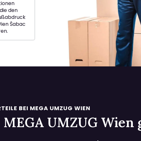
ionen
die den
Fußabdruck
Wien Šabac
ren.
TEILE BEI MEGA UMZUG WIEN
 bei MEGA UMZUG Wien