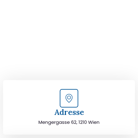
Ihrem perfekten Umzug
von Wien nach Kruševac!
Kontaktieren Sie uns für eine
kostenlose Erstberatung
und lassen Sie sich von unseren Umzugsexperten aus
Wien persönlich beraten. Wir helfen Ihnen, Ihren Umzug
von Wien nach Kruševac sorgfältig zu planen und
durchzuführen. Jetzt kostenlos beraten lassen und
unbeschwert umziehen!
Adresse
Mengergasse 62, 1210 Wien