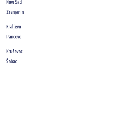
Novi Sad
Zrenjanin
Kraljevo
Pancevo
Kruševac
Šabac
Jetzt unverbindliches
SOFORT-Angebot