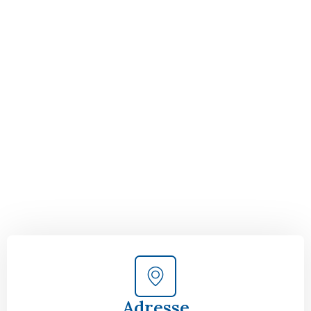
Der nächste Schritt zu
Ihrem perfekten Umzug
von Wien nach
Groningen!
Kontaktieren Sie uns für eine
kostenlose Erstberatung
und lassen Sie sich von unseren Umzugsexperten aus
Wien persönlich beraten. Wir helfen Ihnen, Ihren Umzug
von Wien nach Groningen sorgfältig zu planen und
durchzuführen. Jetzt kostenlos beraten lassen und
unbeschwert umziehen!
Adresse