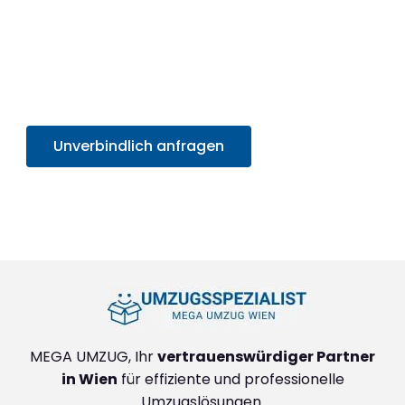
professionelles Umzugserlebnis und
profitieren
Sie von unserem SOFORT-Angebot in unter 30
Sekunden
. Sparen Sie Zeit und Mühe und starten
Sie sorgenfrei in Ihr neues Zuhause!
Unverbindlich anfragen
+4314171293
MEGA UMZUG, Ihr
vertrauenswürdiger Partner
in Wien
für effiziente und professionelle
Umzugslösungen.