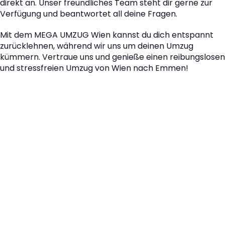
direkt an. Unser freundliches Team steht dir gerne zur
Verfügung und beantwortet all deine Fragen.
Mit dem MEGA UMZUG Wien kannst du dich entspannt
zurücklehnen, während wir uns um deinen Umzug
kümmern. Vertraue uns und genieße einen reibungslosen
und stressfreien Umzug von Wien nach Emmen!
Der nächste Schritt zu
Ihrem perfekten Umzug
von Wien nach Emmen!
Kontaktieren Sie uns für eine
kostenlose Erstberatung
und lassen Sie sich von unseren Umzugsexperten aus
Wien persönlich beraten. Wir helfen Ihnen, Ihren Umzug