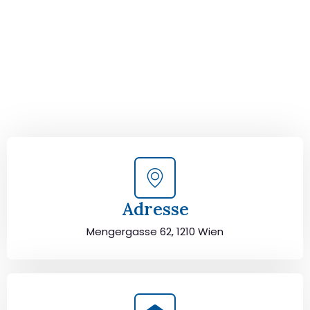
von Wien nach Vejle!
Kontaktieren Sie uns für eine
kostenlose Erstberatung
und lassen Sie sich von unseren Umzugsexperten aus
Wien persönlich beraten. Wir helfen Ihnen, Ihren Umzug
von Wien nach Vejle sorgfältig zu planen und
durchzuführen. Jetzt kostenlos beraten lassen und
unbeschwert umziehen!
Adresse
Mengergasse 62, 1210 Wien