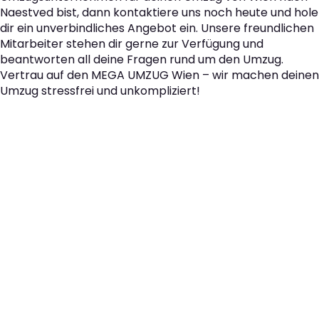
Naestved bist, dann kontaktiere uns noch heute und hole
dir ein unverbindliches Angebot ein. Unsere freundlichen
Mitarbeiter stehen dir gerne zur Verfügung und
beantworten all deine Fragen rund um den Umzug.
Vertrau auf den MEGA UMZUG Wien – wir machen deinen
Umzug stressfrei und unkompliziert!
Der nächste Schritt zu
Ihrem perfekten Umzug
von Wien nach Naestved!
Kontaktieren Sie uns für eine
kostenlose Erstberatung
und lassen Sie sich von unseren Umzugsexperten aus
Wien persönlich beraten. Wir helfen Ihnen, Ihren Umzug
von Wien nach Naestved sorgfältig zu planen und