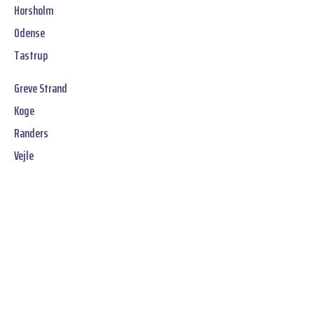
Horsholm
Odense
Tastrup
Greve Strand
Koge
Randers
Vejle
Jetzt unverbindliches
SOFORT-Angebot