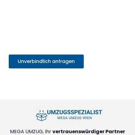
Nutzen Sie jetzt die Gelegenheit für ein effizientes,
professionelles Umzugserlebnis und
profitieren
Sie von unserem SOFORT-Angebot in unter 30
Sekunden
. Sparen Sie Zeit und Mühe und starten
Sie sorgenfrei in Ihr neues Zuhause!
Unverbindlich anfragen
+4314171293
MEGA UMZUG, Ihr
vertrauenswürdiger Partner