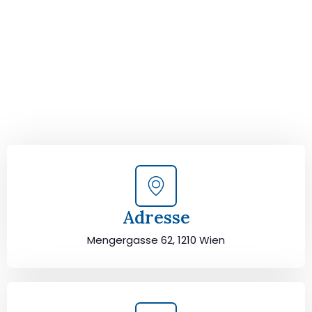
von Wien nach Poprad!
Kontaktieren Sie uns für eine
kostenlose Erstberatung
und lassen Sie sich von unseren Umzugsexperten aus
Wien persönlich beraten. Wir helfen Ihnen, Ihren Umzug
von Wien nach Poprad sorgfältig zu planen und
durchzuführen. Jetzt kostenlos beraten lassen und
unbeschwert umziehen!
Adresse
Mengergasse 62, 1210 Wien