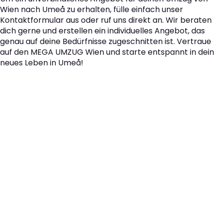
Wien nach Umeå zu erhalten, fülle einfach unser
Kontaktformular aus oder ruf uns direkt an. Wir beraten
dich gerne und erstellen ein individuelles Angebot, das
genau auf deine Bedürfnisse zugeschnitten ist. Vertraue
auf den MEGA UMZUG Wien und starte entspannt in dein
neues Leben in Umeå!
Der nächste Schritt zu
Ihrem perfekten Umzug
von Wien nach Umeå!
Kontaktieren Sie uns für eine
kostenlose Erstberatung
und lassen Sie sich von unseren Umzugsexperten aus
Wien persönlich beraten. Wir helfen Ihnen, Ihren Umzug
von Wien nach Umeå sorgfältig zu planen und